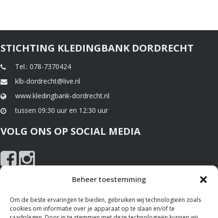
STICHTING KLEDINGBANK DORDRECHT
Tel.: 078-7370424
klb-dordrecht@live.nl
www.kledingbank-dordrecht.nl
tussen 09:30 uur en 12:30 uur
VOLG ONS OP SOCIAL MEDIA
Beheer toestemming
NIEUWS EN SPONSOREN
Om de beste ervaringen te bieden, gebruiken wij technologieën zoals
cookies om informatie over je apparaat op te slaan en/of te
Nieuws
raadplegen. Door in te stemmen met deze technologieën kunnen wij