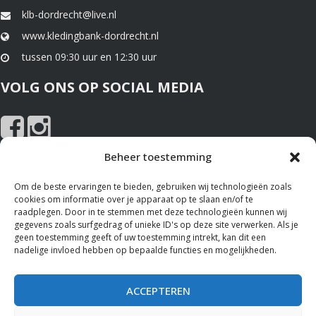
klb-dordrecht@live.nl
www.kledingbank-dordrecht.nl
tussen 09:30 uur en 12:30 uur
VOLG ONS OP SOCIAL MEDIA
Beheer toestemming
NIEUWS EN SPONSOREN
Om de beste ervaringen te bieden, gebruiken wij technologieën zoals
cookies om informatie over je apparaat op te slaan en/of te
Nieuws
raadplegen. Door in te stemmen met deze technologieën kunnen wij
gegevens zoals surfgedrag of unieke ID's op deze site verwerken. Als je
Sponsoren
geen toestemming geeft of uw toestemming intrekt, kan dit een
nadelige invloed hebben op bepaalde functies en mogelijkheden.
ALGEMENE VOORWAARDEN
ACCEPTEREN
Bekijk hier de
Privacy Policy
en het gebruik van
Cookies
op deze
website.