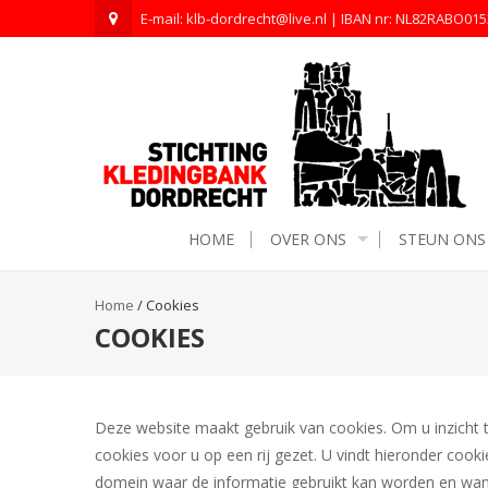
E-mail: klb-dordrecht@live.nl | IBAN nr: NL82RABO01
HOME
OVER ONS
STEUN ONS
Home
/
Cookies
COOKIES
Deze website maakt gebruik van cookies. Om u inzicht t
cookies voor u op een rij gezet. U vindt hieronder cook
domein waar de informatie gebruikt kan worden en wan