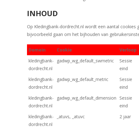
INHOUD
Op Kledingbank-dordrecht.nl wordt een aantal cookies 
bijvoorbeeld gaan om het bijhouden van gebruikersinste
Domein
Cookie
Verloop
kledingbank-
gadwp_wg_default_swmetric
Sessie
dordrecht.nl
eind
kledingbank-
gadwp_wg_default_metric
Sessie
dordrecht.nl
eind
kledingbank-
gadwp_wg_default_dimension
Sessie
dordrecht.nl
eind
kledingbank-
_atuvs, _atuvc
2 jaar
dordrecht.nl