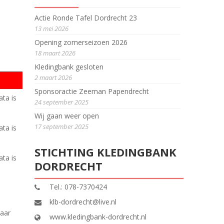
Actie Ronde Tafel Dordrecht 23
13 mei 2026
Opening zomerseizoen 2026
18 maart 2026
Kledingbank gesloten
2 maart 2026
Sponsoractie Zeeman Papendrecht
ta is
24 september 2025
Wij gaan weer open
17 september 2025
ta is
STICHTING KLEDINGBANK
ta is
DORDRECHT
Tel.: 078-7370424
klb-dordrecht@live.nl
naar
www.kledingbank-dordrecht.nl