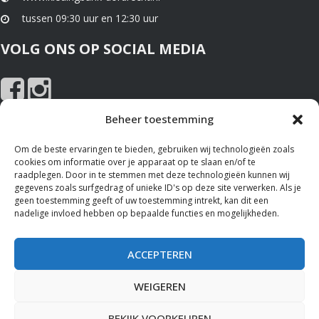
tussen 09:30 uur en 12:30 uur
VOLG ONS OP SOCIAL MEDIA
Beheer toestemming
NIEUWS EN SPONSOREN
Om de beste ervaringen te bieden, gebruiken wij technologieën zoals
cookies om informatie over je apparaat op te slaan en/of te
Nieuws
raadplegen. Door in te stemmen met deze technologieën kunnen wij
gegevens zoals surfgedrag of unieke ID's op deze site verwerken. Als je
Sponsoren
geen toestemming geeft of uw toestemming intrekt, kan dit een
nadelige invloed hebben op bepaalde functies en mogelijkheden.
ALGEMENE VOORWAARDEN
ACCEPTEREN
Bekijk hier de
Privacy Policy
en het gebruik van
Cookies
op deze
website.
WEIGEREN
BEKIJK VOORKEUREN