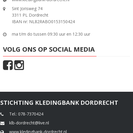
Sint Jorisweg 74
3311 PL Dordrecht
IBAN nr: NL82RABO0153150424
ma t/m do tussen 09:30 uur en 12:30 uur
VOLG ONS OP SOCIAL MEDIA
STICHTING KLEDINGBANK DORDRECHT
Tel.: 078-7370424
klb-dordrecht@live.nl
www.kledingbank-dordrecht.nl