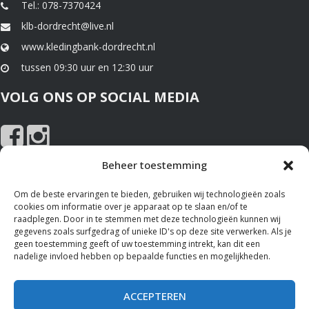
Tel.: 078-7370424
klb-dordrecht@live.nl
www.kledingbank-dordrecht.nl
tussen 09:30 uur en 12:30 uur
VOLG ONS OP SOCIAL MEDIA
Beheer toestemming
NIEUWS EN SPONSOREN
Om de beste ervaringen te bieden, gebruiken wij technologieën zoals
cookies om informatie over je apparaat op te slaan en/of te
Nieuws
raadplegen. Door in te stemmen met deze technologieën kunnen wij
gegevens zoals surfgedrag of unieke ID's op deze site verwerken. Als je
Sponsoren
geen toestemming geeft of uw toestemming intrekt, kan dit een
nadelige invloed hebben op bepaalde functies en mogelijkheden.
ALGEMENE VOORWAARDEN
ACCEPTEREN
Bekijk hier de
Privacy Policy
en het gebruik van
Cookies
op deze