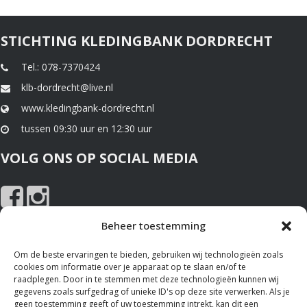
STICHTING KLEDINGBANK DORDRECHT
Tel.: 078-7370424
klb-dordrecht@live.nl
www.kledingbank-dordrecht.nl
tussen 09:30 uur en 12:30 uur
VOLG ONS OP SOCIAL MEDIA
Beheer toestemming
NIEUWS EN SPONSOREN
Om de beste ervaringen te bieden, gebruiken wij technologieën zoals
cookies om informatie over je apparaat op te slaan en/of te
Nieuws
raadplegen. Door in te stemmen met deze technologieën kunnen wij
gegevens zoals surfgedrag of unieke ID's op deze site verwerken. Als je
Sponsoren
geen toestemming geeft of uw toestemming intrekt, kan dit een