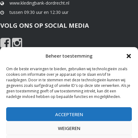
www.kledingbank-dordrecht.nl
tussen 09:30 uur en 12:30 uur
VOLG ONS OP SOCIAL MEDIA
Beheer toestemming
NIEUWS EN SPONSOREN
Om de beste ervaringen te bieden, gebruiken wij technologieën zoals
cookies om informatie over je apparaat op te slaan en/of te
Nieuws
raadplegen. Door in te stemmen met deze technologieën kunnen wij
gegevens zoals surfgedrag of unieke ID's op deze site verwerken. Als je
Sponsoren
geen toestemming geeft of uw toestemming intrekt, kan dit een
nadelige invloed hebben op bepaalde functies en mogelijkheden.
ALGEMENE VOORWAARDEN
ACCEPTEREN
Bekijk hier de
Privacy Policy
en het gebruik van
Cookies
op deze
website.
WEIGEREN