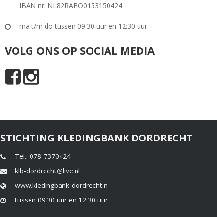
IBAN nr: NL82RABO0153150424
ma t/m do tussen 09:30 uur en 12:30 uur
VOLG ONS OP SOCIAL MEDIA
STICHTING KLEDINGBANK DORDRECHT
Tel.: 078-7370424
klb-dordrecht@live.nl
www.kledingbank-dordrecht.nl
tussen 09:30 uur en 12:30 uur