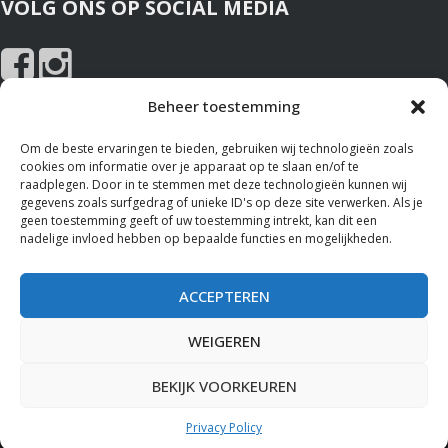
VOLG ONS OP SOCIAL MEDIA
Beheer toestemming
NIEUWS EN SPONSOREN
Om de beste ervaringen te bieden, gebruiken wij technologieën zoals
cookies om informatie over je apparaat op te slaan en/of te
Nieuws
raadplegen. Door in te stemmen met deze technologieën kunnen wij
gegevens zoals surfgedrag of unieke ID's op deze site verwerken. Als je
Sponsoren
geen toestemming geeft of uw toestemming intrekt, kan dit een
nadelige invloed hebben op bepaalde functies en mogelijkheden.
ALGEMENE VOORWAARDEN
ACCEPTEREN
Bekijk hier de
Privacy Policy
en het gebruik van
Cookies
op deze
website.
WEIGEREN
BEKIJK VOORKEUREN
Powered By
WIDIDI.COM
Privacy Policy
Copyright © 2026
Stichting Kledingbank Dordrecht